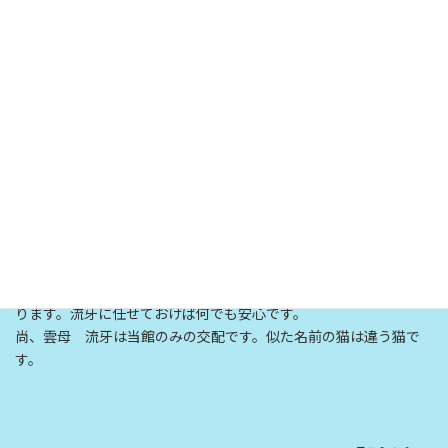
流牙はとても優しく性格も穏やかな男の子です。全身ロゼットで埋
め尽くされた彼はゴージャスなアジアンレオパードそのものです。
ベンガル猫を作ったジーン・ミルさん直径の子孫である彼は雲母
館のNo.1の男の子です。
Bengalの美しさの代表格の彼はとても頑張り屋さんで責任感があ
ります。流牙に任せておけば何でも安心です。
尚、雲母 流牙は当館のみの交配です。似た名前の猫は違う猫で
す。