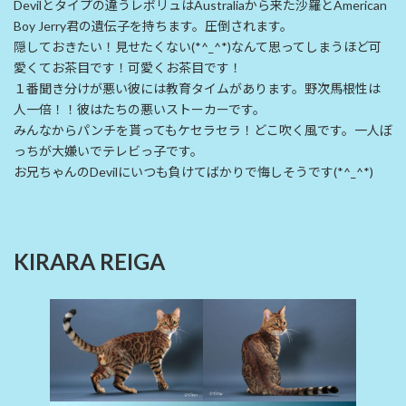
Devilとタイプの違うレボリュはAustraliaから来た沙羅とAmerican
Boy Jerry君の遺伝子を持ちます。圧倒されます。
隠しておきたい！見せたくない(*^_^*)なんて思ってしまうほど可
愛くてお茶目です！可愛くお茶目です！
１番聞き分けが悪い彼には教育タイムがあります。野次馬根性は
人一倍！！彼はたちの悪いストーカーです。
みんなからパンチを貰ってもケセラセラ！どこ吹く風です。一人ぼ
っちが大嫌いでテレビっ子です。
お兄ちゃんのDevilにいつも負けてばかりで悔しそうです(*^_^*)
KIRARA REIGA